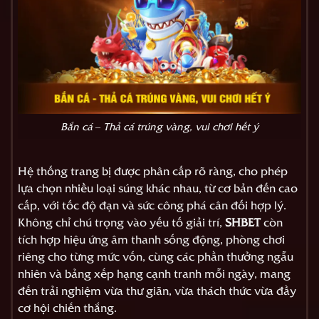
Bắn cá – Thả cá trúng vàng, vui chơi hết ý
Hệ thống trang bị được phân cấp rõ ràng, cho phép
lựa chọn nhiều loại súng khác nhau, từ cơ bản đến cao
cấp, với tốc độ đạn và sức công phá cân đối hợp lý.
Không chỉ chú trọng vào yếu tố giải trí,
SHBET
còn
tích hợp hiệu ứng âm thanh sống động, phòng chơi
riêng cho từng mức vốn, cùng các phần thưởng ngẫu
nhiên và bảng xếp hạng cạnh tranh mỗi ngày, mang
đến trải nghiệm vừa thư giãn, vừa thách thức vừa đầy
cơ hội chiến thắng.