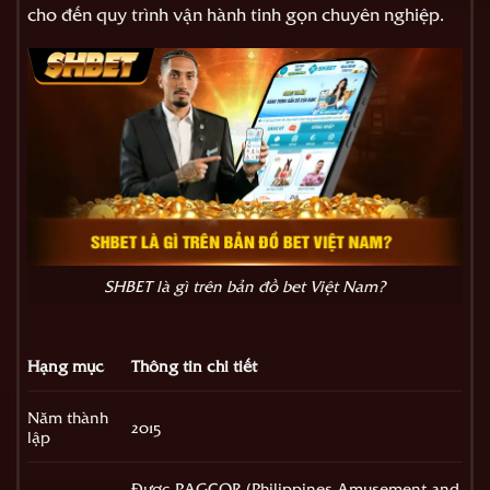
cho đến quy trình vận hành tinh gọn chuyên nghiệp.
SHBET là gì trên bản đồ bet Việt Nam?
Hạng mục
Thông tin chi tiết
Năm thành
2015
lập
Được PAGCOR (Philippines Amusement and