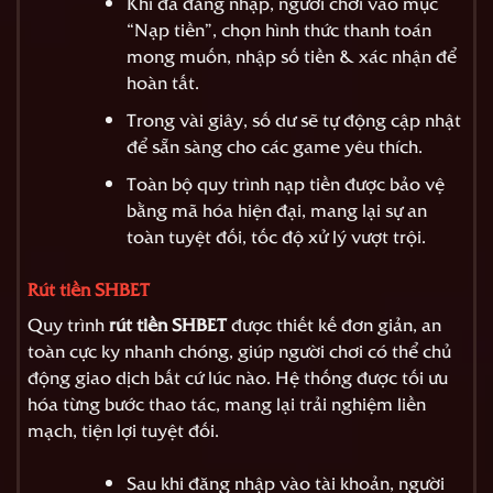
Khi đã đăng nhập, người chơi vào mục
“Nạp tiền”, chọn hình thức thanh toán
mong muốn, nhập số tiền & xác nhận để
hoàn tất.
Trong vài giây, số dư sẽ tự động cập nhật
để sẵn sàng cho các game yêu thích.
Toàn bộ quy trình nạp tiền được bảo vệ
bằng mã hóa hiện đại, mang lại sự an
toàn tuyệt đối, tốc độ xử lý vượt trội.
Rút tiền SHBET
Quy trình
rút tiền SHBET
được thiết kế đơn giản, an
toàn cực kỳ nhanh chóng, giúp người chơi có thể chủ
động giao dịch bất cứ lúc nào. Hệ thống được tối ưu
hóa từng bước thao tác, mang lại trải nghiệm liền
mạch, tiện lợi tuyệt đối.
Sau khi đăng nhập vào tài khoản, người