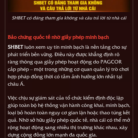
SHBET có đáng tham gia không và câu trả lời từ nhà cái
Bảo chứng quốc tế nhờ giấy phép minh bạch
SHBET
luôn xem uy tín minh bạch là nền tảng cho sự
phát triển bền vững. Điều này được khẳng định rõ
ràng thông qua giấy phép hoạt động do PAGCOR
cấp phép – một trong những cơ quan quản lý trò chơi
hợp pháp đồng thời có tầm ảnh hưởng lớn nhất tại
châu Á.
Việc chịu sự giám sát của tổ chức kiểm định độc lập
giúp toàn bộ hệ thống vận hành công khai, minh bạch,
loại bỏ hoàn toàn nguy cơ gian lận hoặc thao túng kết
quả. Nhờ sở hữu giấy phép quốc tế, nhà cái có thể mở
rộng hoạt động sang nhiều thị trường khác nhau, xây
dựng cộng đồng lớn mạnh đa quốc gia.