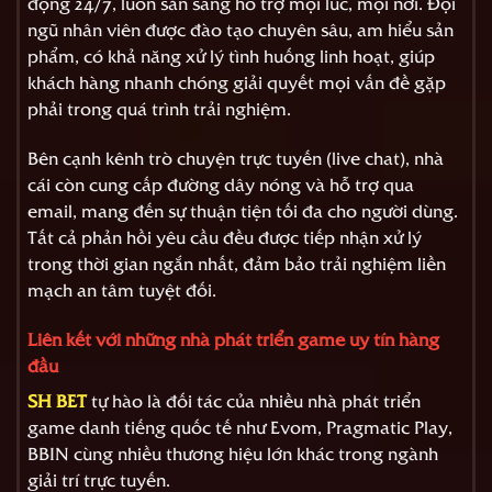
động 24/7, luôn sẵn sàng hỗ trợ mọi lúc, mọi nơi. Đội
ngũ nhân viên được đào tạo chuyên sâu, am hiểu sản
phẩm, có khả năng xử lý tình huống linh hoạt, giúp
khách hàng nhanh chóng giải quyết mọi vấn đề gặp
phải trong quá trình trải nghiệm.
Bên cạnh kênh trò chuyện trực tuyến (live chat), nhà
cái còn cung cấp đường dây nóng và hỗ trợ qua
email, mang đến sự thuận tiện tối đa cho người dùng.
Tất cả phản hồi yêu cầu đều được tiếp nhận xử lý
trong thời gian ngắn nhất, đảm bảo trải nghiệm liền
mạch an tâm tuyệt đối.
Liên kết với những nhà phát triển game uy tín hàng
đầu
SH BET
tự hào là đối tác của nhiều nhà phát triển
game danh tiếng quốc tế như Evom, Pragmatic Play,
BBIN cùng nhiều thương hiệu lớn khác trong ngành
giải trí trực tuyến.