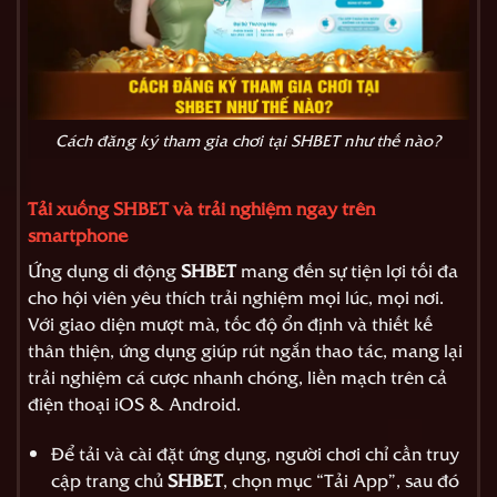
Cách đăng ký tham gia chơi tại SHBET như thế nào?
Tải xuống SHBET và trải nghiệm ngay trên
smartphone
Ứng dụng di động
SHBET
mang đến sự tiện lợi tối đa
cho hội viên yêu thích trải nghiệm mọi lúc, mọi nơi.
Với giao diện mượt mà, tốc độ ổn định và thiết kế
thân thiện, ứng dụng giúp rút ngắn thao tác, mang lại
trải nghiệm cá cược nhanh chóng, liền mạch trên cả
điện thoại iOS & Android.
Để tải và cài đặt ứng dụng, người chơi chỉ cần truy
cập trang chủ
SHBET
, chọn mục “Tải App”, sau đó