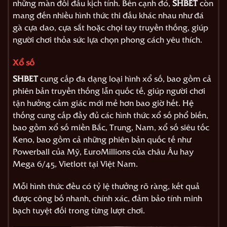
những màn đối đầu kịch tính. Bên cạnh đó,
SHBET
còn
mang đến nhiều hình thức thi đấu khác nhau như đá
gà cựa dao, cựa sắt hoặc chọi tay truyền thống, giúp
người chơi thỏa sức lựa chọn phong cách yêu thích.
Xổ số
SHBET
cung cấp đa dạng loại hình xổ số, bao gồm cả
phiên bản truyền thống lẫn quốc tế, giúp người chơi
tận hưởng cảm giác mới mẻ hơn bao giờ hết. Hệ
thống cung cấp đầy đủ các hình thức xổ số phổ biến,
bao gồm xổ số miền Bắc, Trung, Nam, xổ số siêu tốc
Keno, bao gồm cả những phiên bản quốc tế như
Powerball của Mỹ, EuroMillions của châu Âu hay
Mega 6/45, Vietlott tại Việt Nam.
Mỗi hình thức đều có tỷ lệ thưởng rõ ràng, kết quả
được công bố nhanh, chính xác, đảm bảo tính minh
bạch tuyệt đối trong từng lượt chơi.